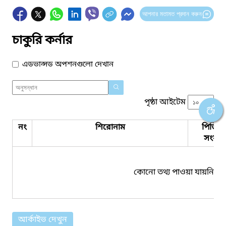
আপনার মতামত প্রদান করুন
চাকুরি কর্নার
এডভান্সড অপশনগুলো দেখান
পৃষ্ঠা আইটেম
নং
শিরোনাম
পিডিএ
সংযুক্ত
কোনো তথ্য পাওয়া যায়নি।
আর্কাইভ দেখুন