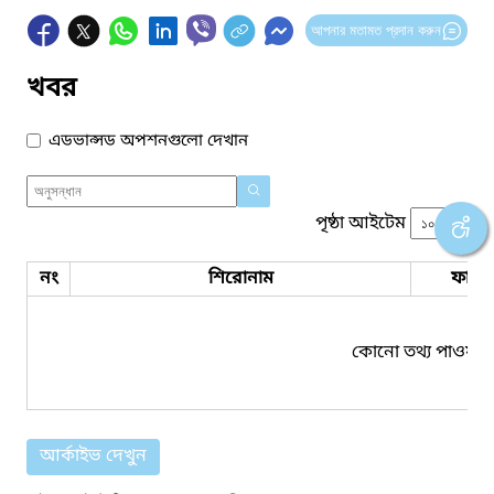
আপনার মতামত প্রদান করুন
খবর
এডভান্সড অপশনগুলো দেখান
পৃষ্ঠা আইটেম
নং
শিরোনাম
ফাইল
কোনো তথ্য পাওয়া য
আর্কাইভ দেখুন