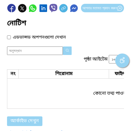
আপনার মতামত প্রদান করুন
নোটিশ
এডভান্সড অপশনগুলো দেখান
পৃষ্ঠা আইটেম
নং
শিরোনাম
ফাইল সম
কোনো তথ্য পাওয়া য
আর্কাইভ দেখুন