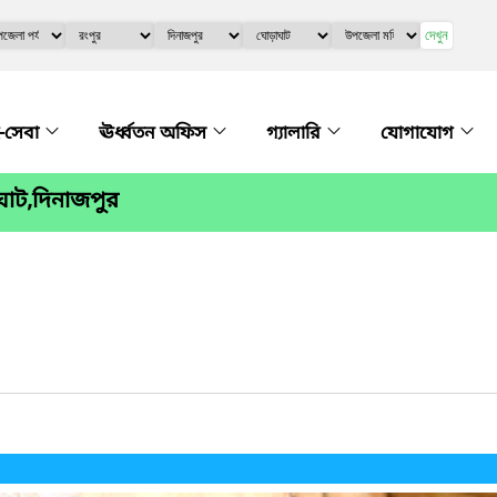
দেখুন
-সেবা
ঊর্ধ্বতন অফিস
গ্যালারি
যোগাযোগ
াঘাট,দিনাজপুর