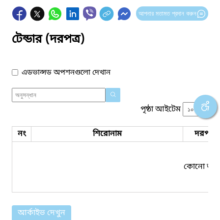
আপনার মতামত প্রদান করুন
টেন্ডার (দরপত্র)
এডভান্সড অপশনগুলো দেখান
পৃষ্ঠা আইটেম
নং
শিরোনাম
দরপত্র 
কোনো তথ্য
আর্কাইভ দেখুন